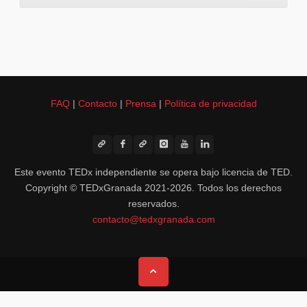
FAQ
|
Contacto
|
Prensa
|
Política de privacidad
Este evento TEDx independiente se opera bajo licencia de TED.
Copyright © TEDxGranada 2021-2026. Todos los derechos
reservados.
contacto@tedxgranada.com
Volver
arriba