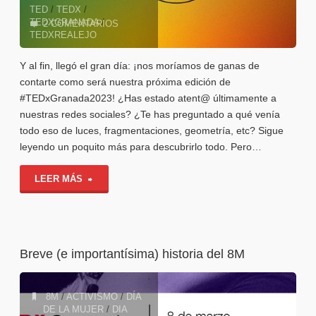
TED
/
TEDX
/
Diseño!"
TEDXGRANADA
/
2 COMENTARIOS
TEDXREALEJO
31 DE MARZO DE 2023
Y al fin, llegó el gran día: ¡nos moríamos de ganas de
contarte como será nuestra próxima edición de
#TEDxGranada2023! ¿Has estado atent@ últimamente a
nuestras redes sociales? ¿Te has preguntado a qué venía
todo eso de luces, fragmentaciones, geometría, etc? Sigue
leyendo un poquito más para descubrirlo todo. Pero…
"No
LEER MÁS
te
pierdas
Breve (e importantísima) historia del 8M
El
Anuncio:
8M
/
ACTIVISMO
/
DÍA
DE LA MUJER
/
DIA