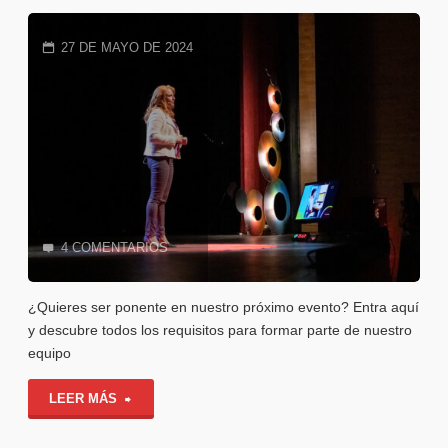
el
27 DE MAYO DE 2024
próximo
tema
de
#TEDxGranada2024"
4 COMENTARIOS
¿Quieres ser ponente en nuestro próximo evento? Entra aquí
y descubre todos los requisitos para formar parte de nuestro
equipo
"¿Cómo
LEER MÁS
ser