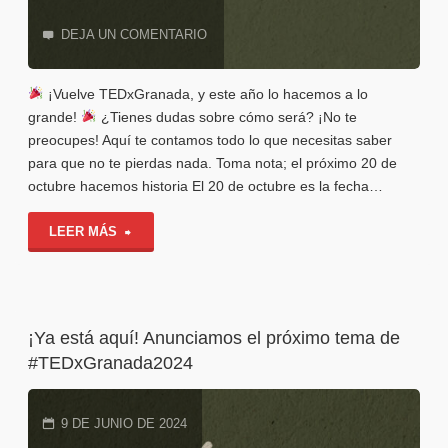
DEJA UN COMENTARIO
¡Vuelve TEDxGranada, y este año lo hacemos a lo
grande!
¿Tienes dudas sobre cómo será? ¡No te
preocupes! Aquí te contamos todo lo que necesitas saber
para que no te pierdas nada. Toma nota; el próximo 20 de
octubre hacemos historia El 20 de octubre es la fecha…
"TEDXGranada2024;
LEER MÁS
Todo
lo
¡Ya está aquí! Anunciamos el próximo tema de
que
#TEDxGranada2024
necesitas
9 DE JUNIO DE 2024
saber"