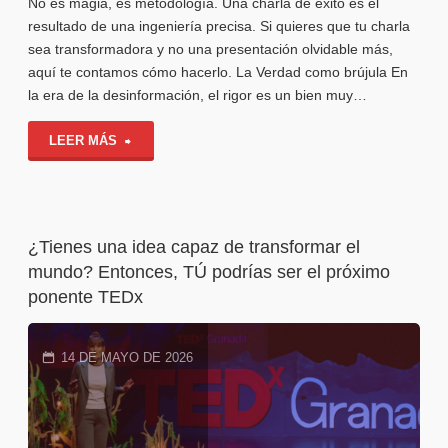
No es magia, es metodología. Una charla de éxito es el
resultado de una ingeniería precisa. Si quieres que tu charla
sea transformadora y no una presentación olvidable más,
aquí te contamos cómo hacerlo. La Verdad como brújula En
la era de la desinformación, el rigor es un bien muy…
"Anatomía
LEER MÁS
de
una
¿Tienes una idea capaz de transformar el
charla
mundo? Entonces, TÚ podrías ser el próximo
ponente TEDx
brillante"
14 DE MAYO DE 2026