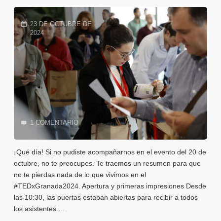
capaz
de
23 DE OCTUBRE DE
2024
transformar
el
mundo?
Entonces,
TÚ
1 COMENTARIO
podrías
¡Qué día! Si no pudiste acompañarnos en el evento del 20 de
ser
octubre, no te preocupes. Te traemos un resumen para que
no te pierdas nada de lo que vivimos en el
el
#TEDxGranada2024. Apertura y primeras impresiones Desde
las 10:30, las puertas estaban abiertas para recibir a todos
próximo
los asistentes.…
ponente