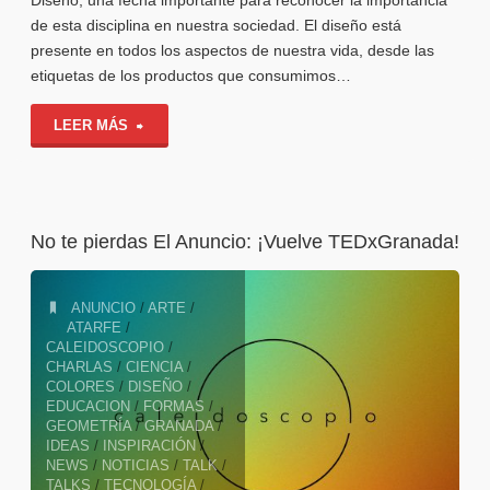
Diseño, una fecha importante para reconocer la importancia
de esta disciplina en nuestra sociedad. El diseño está
presente en todos los aspectos de nuestra vida, desde las
etiquetas de los productos que consumimos…
"Y
LEER MÁS
hoy,
en
No te pierdas El Anuncio: ¡Vuelve TEDxGranada!
#Caleidointerviews:
¡entrevistamos
ANUNCIO
/
ARTE
/
ATARFE
/
a
CALEIDOSCOPIO
/
CHARLAS
/
CIENCIA
/
COLORES
/
DISEÑO
/
nuestra
EDUCACION
/
FORMAS
/
GEOMETRÍA
/
GRANADA
/
Coordinadora
IDEAS
/
INSPIRACIÓN
/
NEWS
/
NOTICIAS
/
TALK
/
de
TALKS
/
TECNOLOGÍA
/