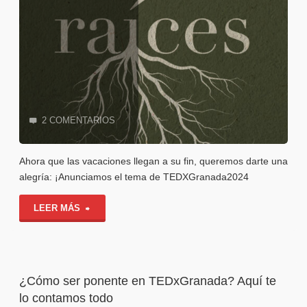
2 COMENTARIOS
Ahora que las vacaciones llegan a su fin, queremos darte una
alegría: ¡Anunciamos el tema de TEDXGranada2024
"¡Ya
LEER MÁS
está
aquí!
¿Cómo ser ponente en TEDxGranada? Aquí te
Anunciamos
lo contamos todo