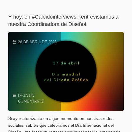
ponente
Y hoy, en #Caleidointerviews: ¡entrevistamos a
en
nuestra Coordinadora de Diseño!
TEDxGranada?
28 DE ABRIL DE 2023
Aquí
te
lo
contamos
todo"
DEJA UN
COMENTARIO
Si ayer aterrizaste en algún momento en nuestras redes
sociales, sabrás que celebramos el Día Internacional del