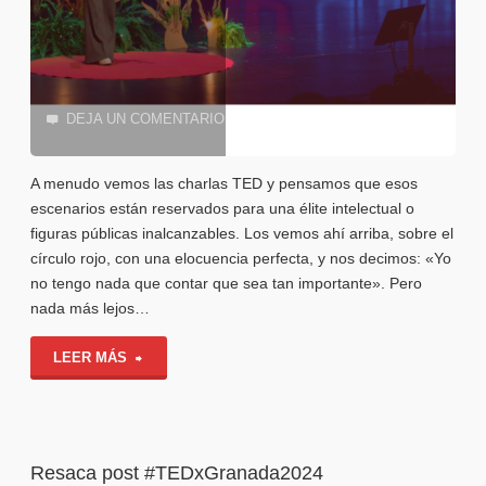
DEJA UN COMENTARIO
A menudo vemos las charlas TED y pensamos que esos
escenarios están reservados para una élite intelectual o
figuras públicas inalcanzables. Los vemos ahí arriba, sobre el
círculo rojo, con una elocuencia perfecta, y nos decimos: «Yo
no tengo nada que contar que sea tan importante». Pero
nada más lejos…
"¿Tienes
LEER MÁS
una
idea
Resaca post #TEDxGranada2024