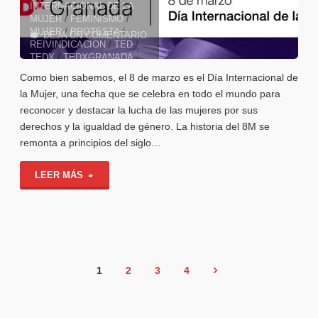
¡Vuelve
INTERNACIONAL DE LA
MUJER
/
FEMINISMO
/
MUJER
/
PROTESTA
/
TEDxGranada!"
DEJA UN COMENTARIO
REIVINDICACION
/
TED
/
TEDX
/
TEDXGRANADA
8 DE MARZO DE 2023
Como bien sabemos, el 8 de marzo es el Día Internacional de
la Mujer, una fecha que se celebra en todo el mundo para
reconocer y destacar la lucha de las mujeres por sus
derechos y la igualdad de género. La historia del 8M se
remonta a principios del siglo…
"Breve
LEER MÁS
(e
importantísima)
historia
1
2
3
4
del
Navegación
8M"