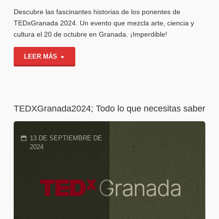
Descubre las fascinantes historias de los ponentes de
TEDxGranada 2024. Un evento que mezcla arte, ciencia y
cultura el 20 de octubre en Granada. ¡Imperdible!
"Hacemos
LEER MÁS
review
de
TEDXGranada2024; Todo lo que necesitas saber
todos
los
13 DE SEPTIEMBRE DE
2024
ponentes
de
TEDXGranada
2024"