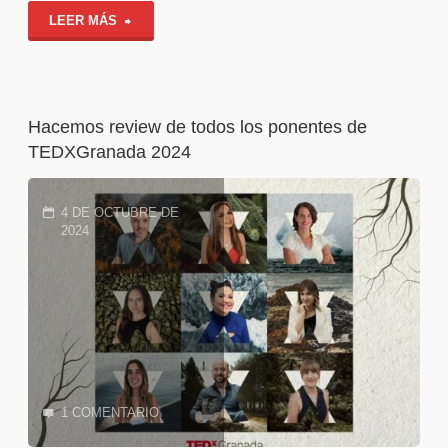
"Resaca
LEER MÁS
TEDx"
post
#TEDxGranada2024"
Hacemos review de todos los ponentes de
TEDXGranada 2024
4 DE OCTUBRE DE
2024
1 COMENTARIO