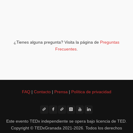
¿Tienes alguna pregunta? Visita la página de
Preguntas
Frecuentes
.
FAQ
|
Contacto
|
Prensa
|
Política de privacidad
Este evento TEDx independiente se opera bajo licencia de TED.
Copyright © TEDxGranada 2021-2026. Todos los derechos