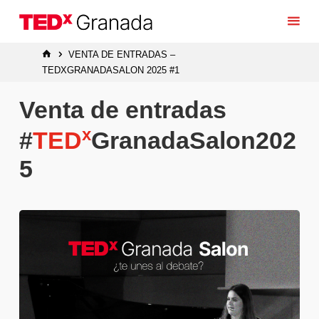
Saltar
al
contenido
INICIO
VENTA DE ENTRADAS –
TEDXGRANADASALON 2025 #1
Venta de entradas
x
#
TED
GranadaSalon202
5