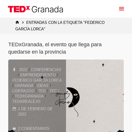
Saltar
al
contenido
INICIO
ENTRADAS CON LA ETIQUETA "FEDERICO
GARCÍA LORCA"
TEDxGranada, el evento que llega para
quedarse en la provincia
2022
/
CONFERENCIAS
/
EMPRENDIMIENTO
/
FEDERICO GARCÍA LORCA
/
GRANADA
/
IDEAS
/
LIDERAZGO
/
TED
/
TEDX
/
TEDXGRANADA
/
TEDXREALEJO
1 DE FEBRERO DE
2022
2 COMENTARIOS