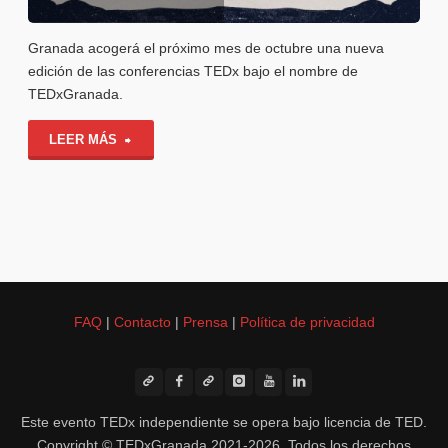
Granada acogerá el próximo mes de octubre una nueva
edición de las conferencias TEDx bajo el nombre de
TEDxGranada.
"TEDxGranada,
LEER MÁS
el
evento
que
llega
FAQ
|
Contacto
|
Prensa
|
Política de privacidad
para
quedarse
en
Este evento TEDx independiente se opera bajo licencia de TED.
Copyright © TEDxGranada 2021-2026. Todos los derechos